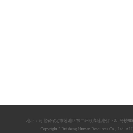
地址：河北省保定市莲池区东二环颐高莲池创业园2号楼906/910室 电话：
Copyright ? Ruisheng Human Resources Co