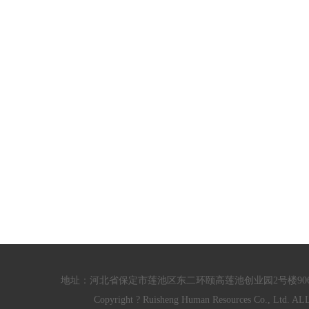
地址：河北省保定市莲池区东二环颐高莲池创业园2号楼906/910室 电话：
Copyright ? Ruisheng Human Resources Co