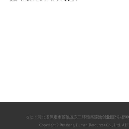
地址：河北省保定市莲池区东二环颐高莲池创业园2号楼906/910室 电话：
Copyright ? Ruisheng Human Resources Co