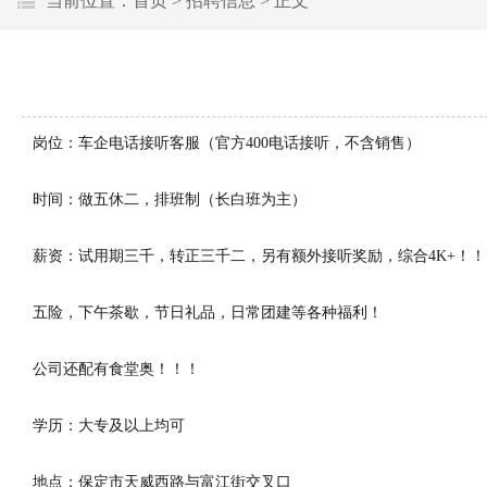
当前位置：
首页
>
招聘信息
> 正文
岗位：车企电话接听客服（官方400电话接听，不含销售）
时间：做五休二，排班制（长白班为主）
薪资：试用期三千，转正三千二，另有额外接听奖励，综合4K+！！
五险，下午茶歇，节日礼品，日常团建等各种福利！
公司还配有食堂奥！！！
学历：大专及以上均可
地点：保定市天威西路与富江街交叉口