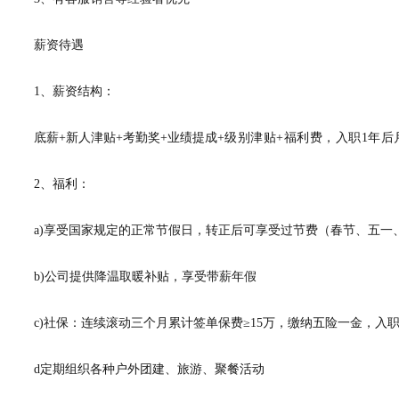
薪资待遇
1、薪资结构：
底薪+新人津贴+考勤奖+业绩提成
+级别津贴+福利费，入职1年后月综
2、福利：
a)享受国家规定的正常节假日，转正后可享受过节费（春节、五一
b)公司提供降温取暖补贴，享受带薪年假
c)社保：连续滚动三个月累计签单保费≥15万，缴纳五险一金，入
d定期组织各种户外团建、旅游、聚餐活动