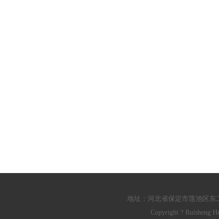
地址：河北省保定市莲池区东二环颐高莲池
Copyright ? Ruish