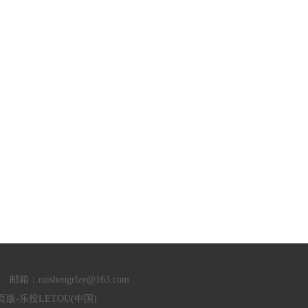
ruishengrlzy@163.com
投官方网页版-乐投LETOU(中国)