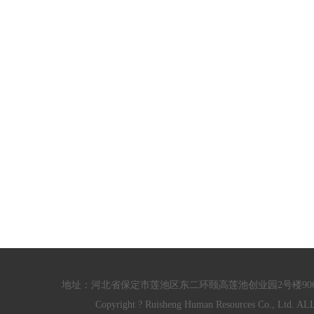
地址：河北省保定市莲池区东二环颐高莲池创业园2号楼906/910室 电话：
Copyright ? Ruisheng Human Resources Co